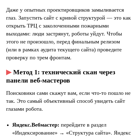
Даже у опытных проектировщиков замыливается
8 (800) 222-74-48
глаз. Запустить сайт с кривой структурой — это как
info@rusrobots.ru
Адрес: ул. Северная, 405, Краснодар
открыть ТРЦ с заколоченными пожарными
выходами: люди застрянут, роботы уйдут. Чтобы
Аккредитованная IT-компания
этого не произошло, перед финальным релизом
Юридическая информация
(или в рамках аудита текущего сайта) проведите
проверку по трем фронтам.
▶
Метод 1: технический скан через
ПАРТНЕРЫ
панели веб-мастеров
Поисковики сами скажут вам, если что-то пошло не
так. Это самый объективный способ увидеть сайт
Политика конфиденциальности
глазами робота.
Пользовательское соглашение
© 2008-2025, Russian Robotics
Яндекс.Вебмастер:
перейдите в раздел
«Индексирование» → «Структура сайта». Яндекс