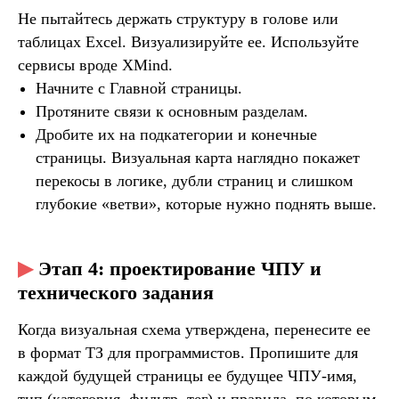
Не пытайтесь держать структуру в голове или
таблицах Excel. Визуализируйте ее. Используйте
сервисы вроде XMind.
Начните с Главной страницы.
Протяните связи к основным разделам.
Дробите их на подкатегории и конечные
страницы. Визуальная карта наглядно покажет
перекосы в логике, дубли страниц и слишком
ДОЧИТАЛИ СТАТЬЮ?
глубокие «ветви», которые нужно поднять выше.
Для вас бонус —
аудит сайта или системы
в подарок
.
Оставьте заявку и увидите, где сайт теряет
клиентов и как это исправить
▶
Этап 4: проектирование ЧПУ и
технического задания
Когда визуальная схема утверждена, перенесите ее
в формат ТЗ для программистов. Пропишите для
каждой будущей страницы ее будущее ЧПУ-имя,
+7
тип (категория, фильтр, тег) и правила, по которым