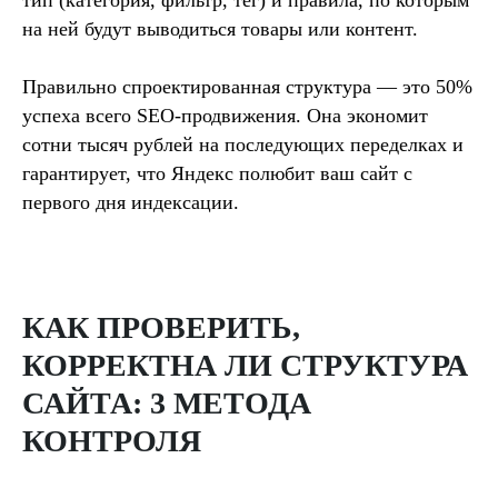
на ней будут выводиться товары или контент.
Правильно спроектированная структура — это 50%
Я согласен на
обработку моих
персональных данных
успеха всего SEO-продвижения. Она экономит
Я согласен с
условиями пользовательского
сотни тысяч рублей на последующих переделках и
соглашения
гарантирует, что Яндекс полюбит ваш сайт с
первого дня индексации.
ОСТАВИТЬ ЗАЯВКУ
КАК ПРОВЕРИТЬ,
КОРРЕКТНА ЛИ СТРУКТУРА
САЙТА: 3 МЕТОДА
КОНТРОЛЯ
КОНТАКТЫ