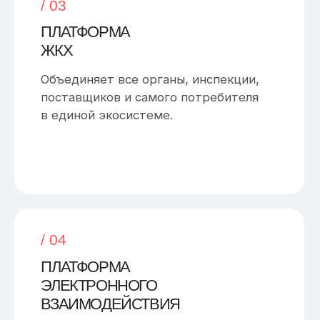
Программа для ускорения
разработки отраслевых решений
в области автоматизации
процессов, учёта, расчётов
и других видов вычислений
и хранения данных.
/ 06
СУБСИДИИ
Гражданин, физ. лицо и ИП теперь
могут подать заявку на получение
субсидий одним заявлением со всей
структурированной информацией, а не
в виде вороха бумажек.