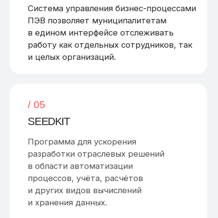
КОНТАКТЫ
8 (800) 222-74-48
info@rusrobots.ru
Адрес: ул. Северная, 405, Краснодар
Аккредитованная IT-компания
Юридическая информация
ПАРТНЕРЫ