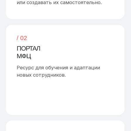
Объединяет все органы, инспекции,
поставщиков и самого потребителя
в единой экосистеме.
/ 04
ПЛАТФОРМА
ЭЛЕКТРОННОГО
ВЗАИМОДЕЙСТВИЯ
Система управления бизнес-процессами
ПЭВ позволяет муниципалитетам
в едином интерфейсе отслеживать
работу как отдельных сотрудников, так
и целых организаций.
/ 05
SEEDKIT