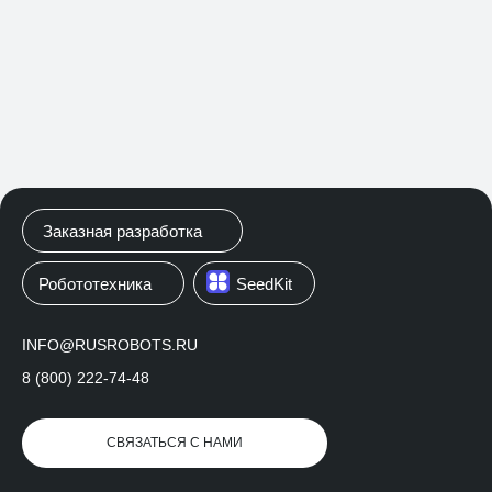
Заказная разработка
Робототехника
SeedKit
INFO@RUSROBOTS.RU
СТРОИТЕЛЬНАЯ
8 (800) 222-74-48
КОМПАНИЯ «ФЛАГМАН»
СВЯЗАТЬСЯ С НАМИ
FLAGMANKRD.RU_