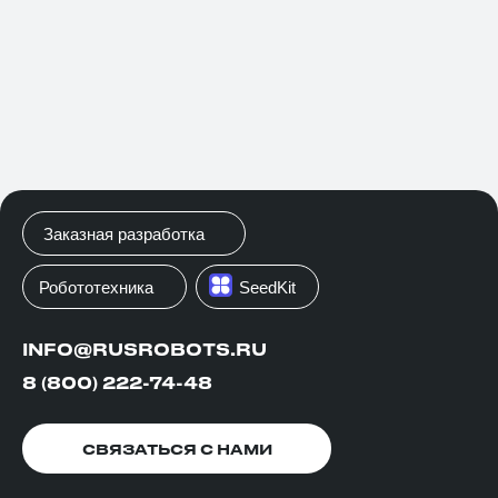
Заказная разработка
Робототехника
SeedKit
INFO@RUSROBOTS.RU
ШКОЛА МОЛОДОГО
ПРЕДПРИНИМАТЕЛЯ
8 (800) 222-74-48
MOIBIZ93.RU/YOUNG-BUSINESS_
СВЯЗАТЬСЯ С НАМИ