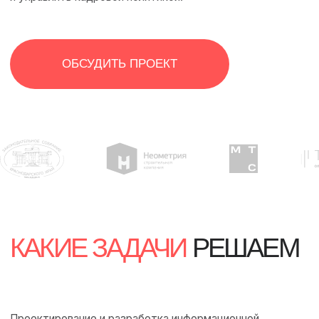
ДЛЯ ВЫПОЛНЕНИЯ ЗАДАЧИ
БЫЛ
РАЗРАБОТАН НАБОР МОДУЛЕЙ:
"Программы профессионального развития" (для
изучения материала и прохождения тестов)
Очеты (для мониторинга и контроля ключевых
показателей проекта)
Новости и Мероприятия (для информирования
аудитории)
Вакансии (для подбора профильных сотрудников)
Функционал полещен как кадровикам, гос и мун
служащим так и работодателям, стажерам и
соискателям