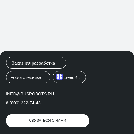
Заказная разработка
Робототехника
SeedKit
INFO@RUSROBOTS.RU
КАДРОВЫЙ ПОРТАЛ
8 (800) 222-74-48
Для удобного и централизованного обучения
СВЯЗАТЬСЯ С НАМИ
государственных и муниципальных служащих
мы разработали его — «Кадровый портал». Здесь
расположились обучающие модули с уроками